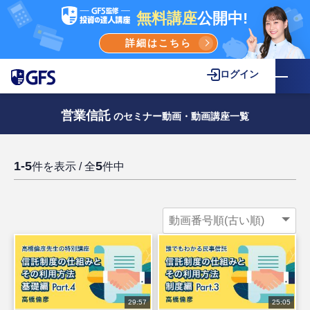
無料講座
公開中!
詳細はこちら
ログイン
営業信託
のセミナー動画・動画講座一覧
1-5
5
件を表示 / 全
件中
29:57
25:05