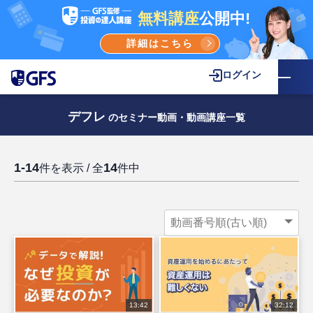
無料講座
公開中!
詳細はこちら
ログイン
デフレ
のセミナー動画・動画講座一覧
1-14
14
件を表示 / 全
件中
13:42
32:12