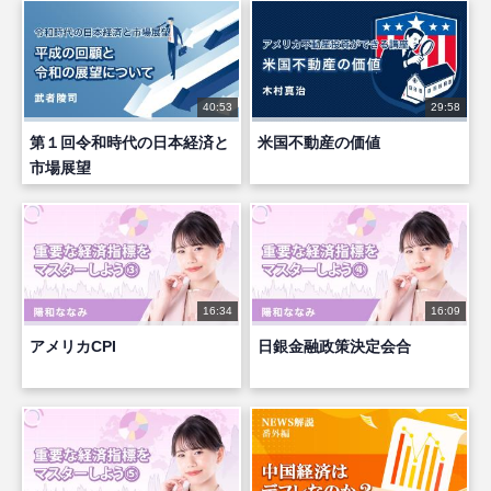
40:53
29:58
第１回令和時代の日本経済と
米国不動産の価値
市場展望
16:34
16:09
アメリカCPI
日銀金融政策決定会合