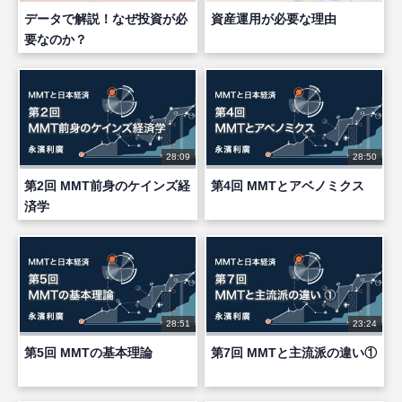
データで解説！なぜ投資が必
資産運用が必要な理由
要なのか？
28:09
28:50
第2回 MMT前身のケインズ経
第4回 MMTとアベノミクス
済学
28:51
23:24
第5回 MMTの基本理論
第7回 MMTと主流派の違い①