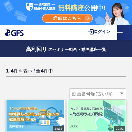
無料講座
公開中!
詳細はこちら
ログイン
高利回り
のセミナー動画・動画講座一覧
1-4
4
件を表示 / 全
件中
28:58
29:51