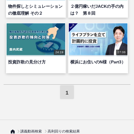
物件探しとシミュレーション
２億円稼いだJACKの手の内
の徹底理解 その２
は？ 第８回
24:19
27:06
投資詐欺の見分け方
横浜にお住いのN様（Part3）
1
講義動画検索
高利回りの検索結果