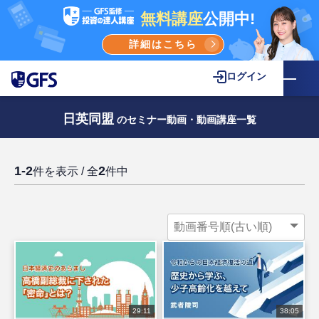
無料講座
公開中!
詳細はこちら
ログイン
日英同盟
のセミナー動画・動画講座一覧
1-2
2
件を表示 / 全
件中
29:11
38:05