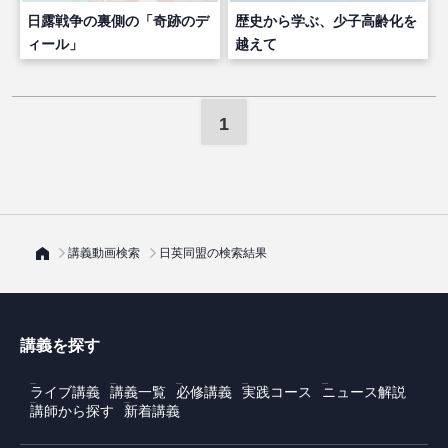
日露戦争の裏側の「奇跡のデ
歴史から学ぶ、少子高齢化を
ィール」
越えて
1
講義動画検索
日英同盟の検索結果
講義を探す
ライブ講義
講義一覧
必修講義
実践コース
ニュース解説
講師から探す
新着講義