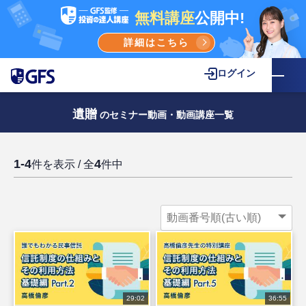
無料講座
公開中!
詳細はこちら
ログイン
遺贈
のセミナー動画・動画講座一覧
1-4
4
件を表示 / 全
件中
29:02
36:55