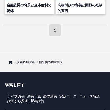
金融恐慌の背景と金本位制の
高橋財政の意義と開戦の経済
呪縛
的要因
1
講義動画検索
旧平価の検索結果
講義を探す
ライブ講義
講義一覧
必修講義
実践コース
ニュース解説
講師から探す
新着講義