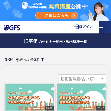
無料講座
公開中!
詳細はこちら
ログイン
旧平価
のセミナー動画・動画講座一覧
1-2
2
件を表示 / 全
件中
29:06
26:47