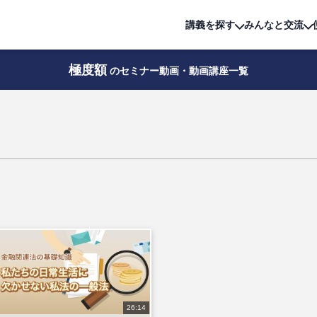
詳細は
無料講座
公開中!
講義を探す
みんなと交流
極度額
のセミナー動画・動画講座一覧
26:14