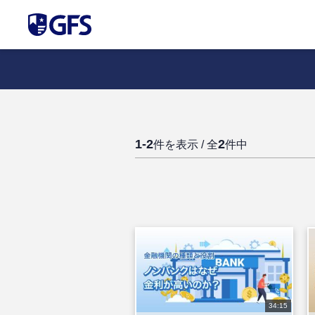
1-2
2
件を表示 / 全
件中
34:15