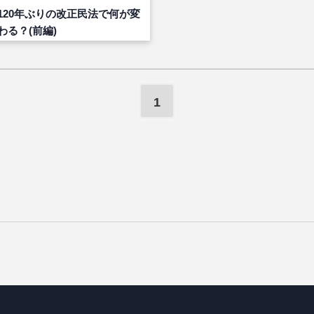
120年ぶりの改正民法で何が変
わる？(前編)
1