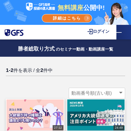
無料講座
公開中!
詳細はこちら
ログイン
勝者総取り方式
のセミナー動画・動画講座一覧
1-2
2
件を表示 / 全
件中
27:12
24:49