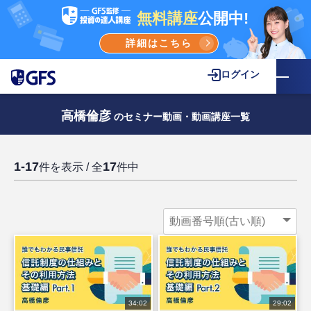
無料講座
公開中!
詳細はこちら
ログイン
高橋倫彦
のセミナー動画・動画講座一覧
1-17
17
件を表示 / 全
件中
34:02
29:02