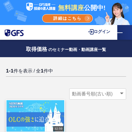
無料講座
公開中!
詳細はこちら
ログイン
取得価格
のセミナー動画・動画講座一覧
1-1
1
件を表示 / 全
件中
32:59