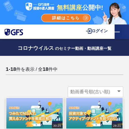
無料講座
公開中!
詳細はこちら
ログイン
コロナウイルス
のセミナー動画・動画講座一覧
1-18
18
件を表示 / 全
件中
30:25
28:21