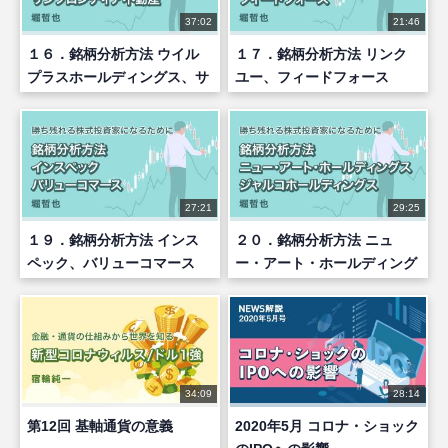
37:02
21:46
１６．銘柄分析方法 ウイル
１７．銘柄分析方法 リンク
プラスホールディングス、サ
ユー、フィードフォース
ンフロンティア不動産
27:21
29:25
１９．銘柄分析方法 インス
２０．銘柄分析方法 ニュ
ペック、バリューコマース
ー・アート・ホールディング
ス、ジャルコ・ホールディン
グス
34:09
28:14
第12回 基軸通貨の意義
2020年5月 コロナ・ショック