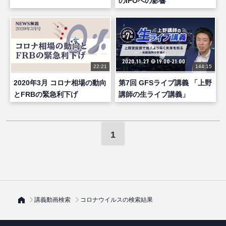
のIPOへの影響
22:21
144:15
2020年3月 コロナ相場の動向
第7回 GFSライブ講義 「上野
とFRBの緊急利下げ
講師の生ライブ講義」
1
講義動画検索
コロナウイルスの検索結果