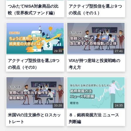
つみたてNISA対象商品の比
アクティブ型投信を選ぶ９つ
較（世界株式ファンド編）
の視点（その１）
29:39
27:41
アクティブ型投信を選ぶ9つ
VIXが持つ意味と投資戦略の
の視点（その3）
考え方
33:20
24:35
米国VIの注文操作とロスカッ
８．銘柄発掘方法 ニュース
トレート
判断編