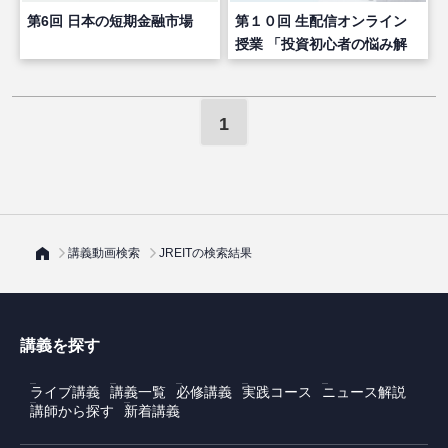
第6回 日本の短期金融市場
第１０回 生配信オンライン
授業 「投資初心者の悩み解
決２」
1
講義動画検索
JREITの検索結果
講義を探す
ライブ講義
講義一覧
必修講義
実践コース
ニュース解説
講師から探す
新着講義