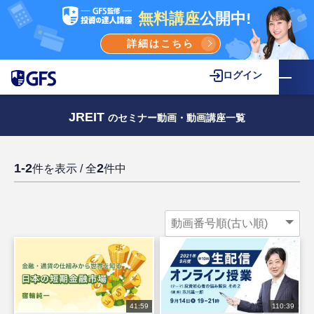
無料講座
公開中!
詳細はこちら
ログイン
JREIT
のセミナー動画・動画講座一覧
1-2
2
件を表示 / 全
件中
41:59
110:39