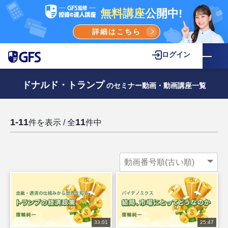
無料講座
公開中!
詳細はこちら
ログイン
ドナルド・トランプ
のセミナー動画・動画講座一覧
1-11
11
件を表示 / 全
件中
33:01
25:47