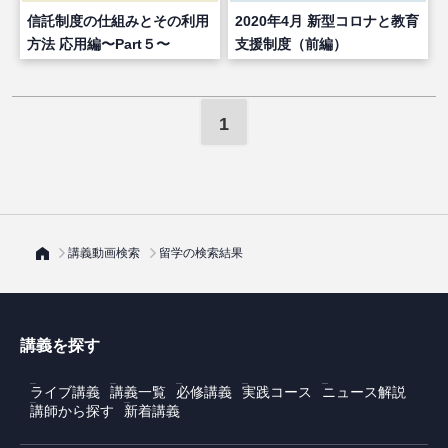
信託制度の仕組みとその利用
2020年4月 新型コロナと教育
方法 応用編〜Part５〜
支援制度（前編）
1
講義動画検索
留学の検索結果
講義を探す
ライブ講義
講義一覧
必修講義
実践コース
ニュース解説
講師から探す
新着講義