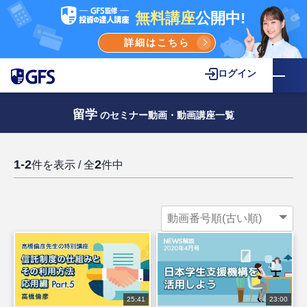
無料講座
公開中!
詳細はこちら
ログイン
留学
のセミナー動画・動画講座一覧
1-2
2
件を表示 / 全
件中
25:41
23:00