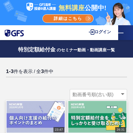
無料講座
公開中!
詳細はこちら
ログイン
特別定額給付金
のセミナー動画・動画講座一覧
1-3
3
件を表示 / 全
件中
23:47
26:31