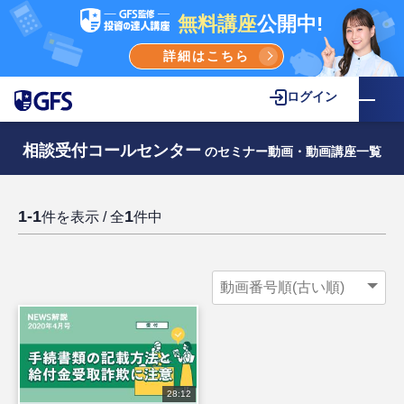
無料講座
公開中!
詳細はこちら
ログイン
相談受付コールセンター
のセミナー動画・動画講座一覧
1-1
1
件を表示 / 全
件中
28:12