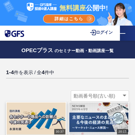
無料講座
公開中!
詳細はこちら
ログイン
OPECプラス
のセミナー動画・動画講座一覧
1-4
4
件を表示 / 全
件中
30:37
20:15