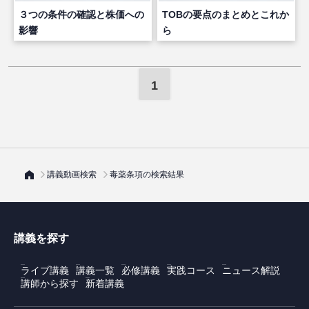
３つの条件の確認と株価への
TOBの要点のまとめとこれか
影響
ら
1
講義動画検索
毒薬条項の検索結果
講義を探す
ライブ講義
講義一覧
必修講義
実践コース
ニュース解説
講師から探す
新着講義