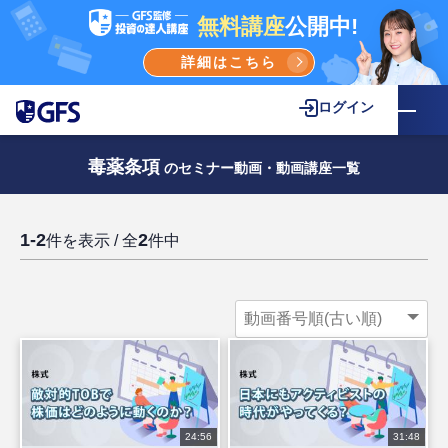
無料講座
公開中!
詳細はこちら
ログイン
毒薬条項
のセミナー動画・動画講座一覧
1-2
2
件を表示 / 全
件中
24:56
31:48