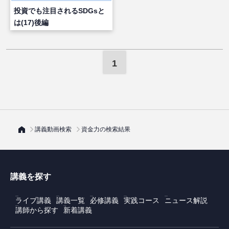
投資でも注目されるSDGsと
は(17)後編
1
講義動画検索
資金力の検索結果
講義を探す
ライブ講義
講義一覧
必修講義
実践コース
ニュース解説
講師から探す
新着講義