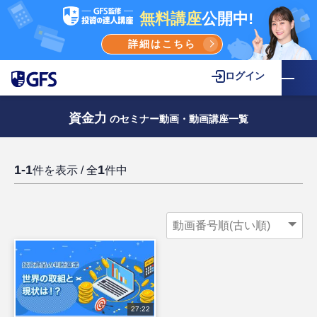
無料講座
公開中!
詳細はこちら
ログイン
資金力
のセミナー動画・動画講座一覧
1-1
1
件を表示 / 全
件中
27:22