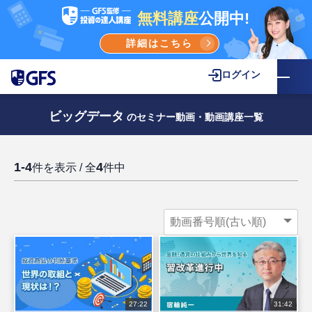
無料講座
公開中!
詳細はこちら
ログイン
ビッグデータ
のセミナー動画・動画講座一覧
1-4
4
件を表示 / 全
件中
27:22
31:42