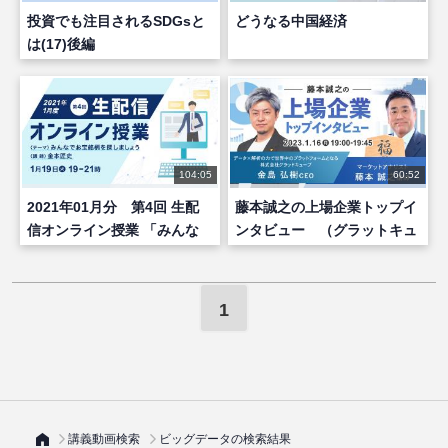
投資でも注目されるSDGsと
どうなる中国経済
は(17)後編
104:05
60:52
2021年01月分 第4回 生配
藤本誠之の上場企業トップイ
信オンライン授業 「みんな
ンタビュー （グラットキュ
でお宝銘柄を探しましょ
ーブ 金島弘樹 社長）
う！」
1
講義動画検索
ビッグデータの検索結果