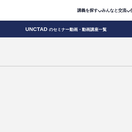
詳細は
無料講座
公開中!
講義を探す
みんなと交流
UNCTAD
のセミナー動画・動画講座一覧