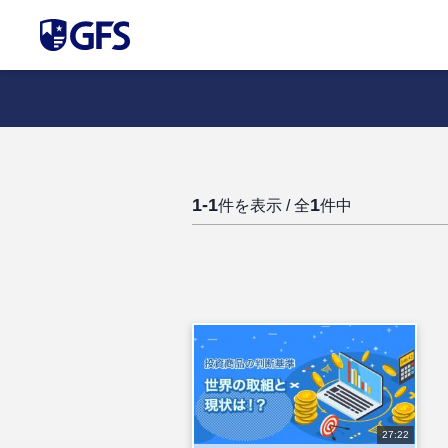
1-1
1
件を表示 / 全
件中
27:22