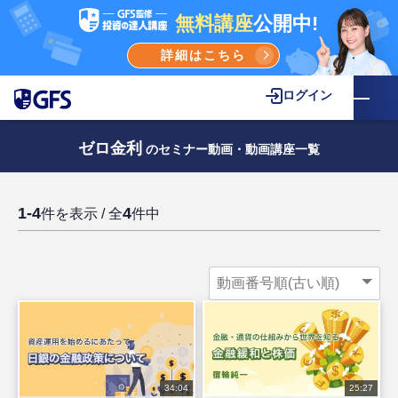
無料講座
公開中!
詳細はこちら
ログイン
ゼロ金利
のセミナー動画・動画講座一覧
1-4
4
件を表示 / 全
件中
34:04
25:27