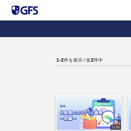
1-2
2
件を表示 / 全
件中
21:58