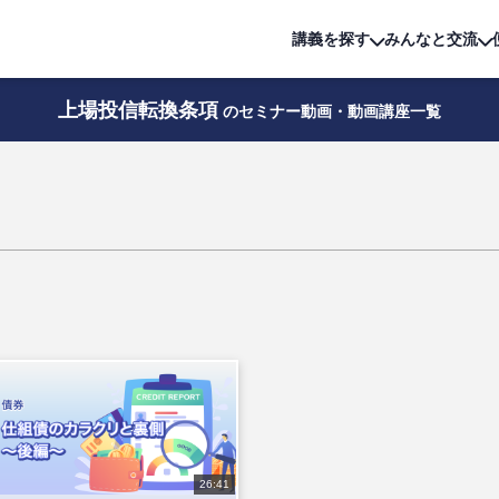
詳細は
無料講座
公開中!
講義を探す
みんなと交流
上場投信転換条項
のセミナー動画・動画講座一覧
26:41