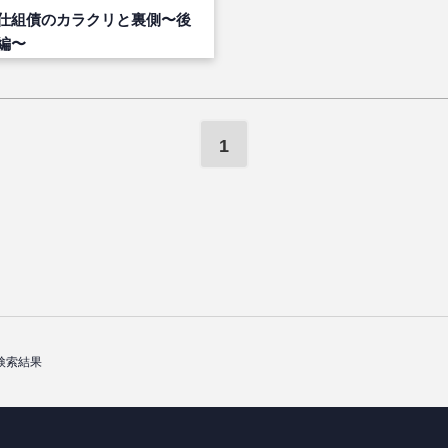
仕組債のカラクリと裏側〜後
編〜
1
検索結果