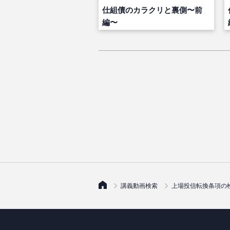
仕組債のカラクリと裏側〜前
編〜
講義動画検索
上場投信転換条項の