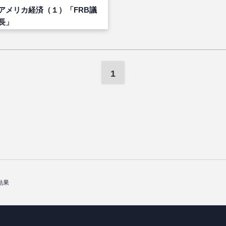
アメリカ経済（１）「FRB議
長」
1
結果