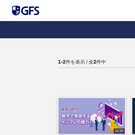
1-2
2
件を表示 / 全
件中
24:36