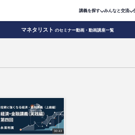
詳細は
無料講座
公開中!
講義を探す
みんなと交流
マネタリスト
のセミナー動画・動画講座一覧
30:43