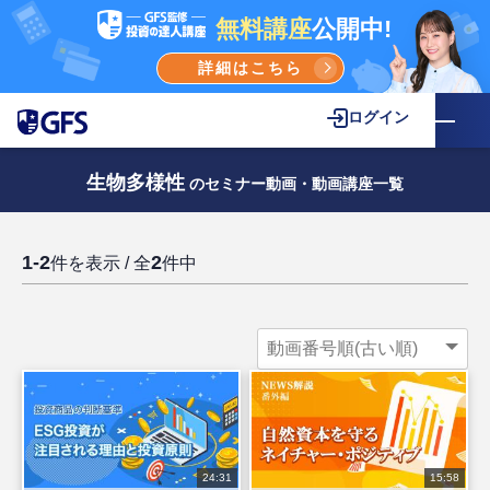
無料講座
公開中!
詳細はこちら
ログイン
生物多様性
のセミナー動画・動画講座一覧
1-2
2
件を表示 / 全
件中
24:31
15:58