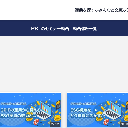
詳細は
無料講座
公開中!
講義を探す
みんなと交流
PRI
のセミナー動画・動画講座一覧
27:32
31:1