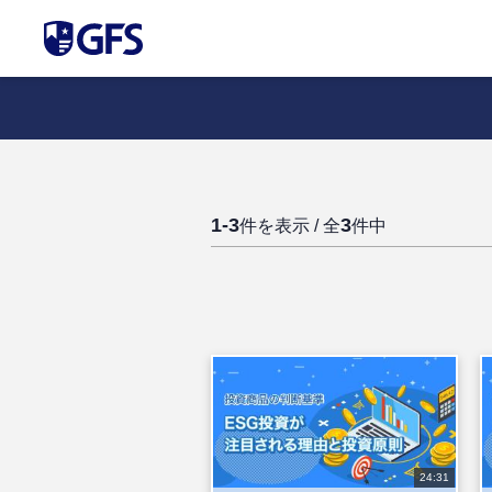
1-3
3
件を表示 / 全
件中
24:31