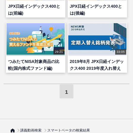
JPX日経インデックス400と
JPX日経インデックス400と
は(前編)
は(後編)
29:21
33:05
つみたてNISA対象商品の比
2019年8月 JPX日経インデッ
較(国内株式ファンド編)
クス400 2019年度入れ替え
1
講義動画検索
スマートベータの検索結果