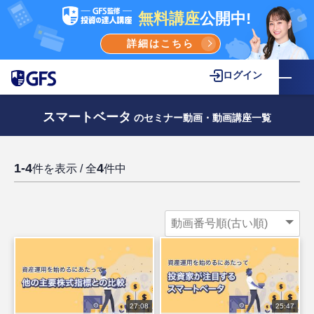
無料講座
公開中!
詳細はこちら
ログイン
スマートベータ
のセミナー動画・動画講座一覧
1-4
4
件を表示 / 全
件中
27:08
25:47