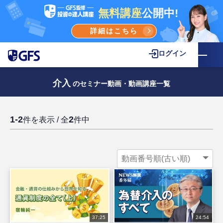
無料講座
公開中!
詳細はこちら
ログイン
介入
のセミナー動画・動画講座一覧
1-2
2
件を表示 / 全
件中
37:25
24:54