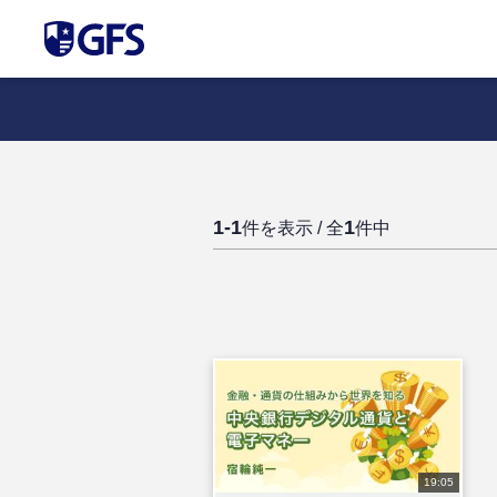
1-1
1
件を表示 / 全
件中
19:05