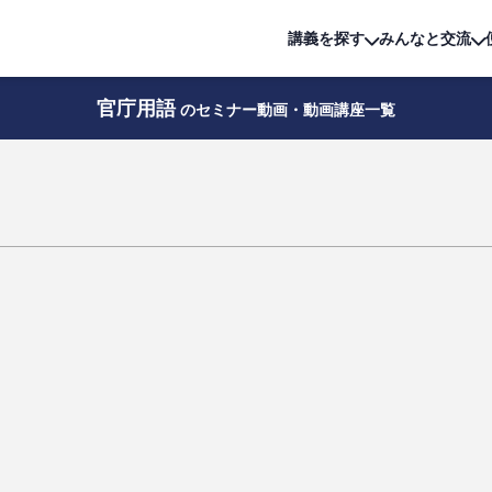
詳細は
無料講座
公開中!
講義を探す
みんなと交流
官庁用語
のセミナー動画・動画講座一覧