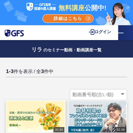
無料講座
公開中!
詳細はこちら
ログイン
リラ
のセミナー動画・動画講座一覧
1-3
3
件を表示 / 全
件中
30:34
32:38