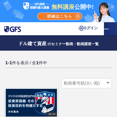
無料講座
公開中!
詳細はこちら
ログイン
ドル建て資産
のセミナー動画・動画講座一覧
1-1
1
件を表示 / 全
件中
34:19