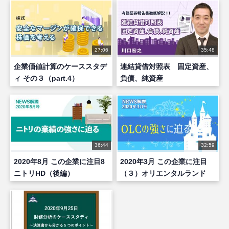
27:06
35:48
企業価値計算のケーススタデ
連結貸借対照表 固定資産、
ィ その３（part.4）
負債、純資産
36:44
32:59
2020年8月 この企業に注目8
2020年3月 この企業に注目
ニトリHD（後編）
（３）オリエンタルランド
（後編）