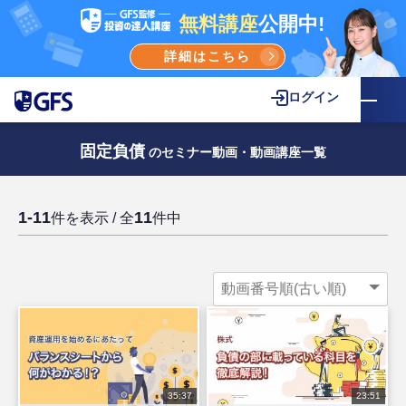
無料講座
公開中!
詳細はこちら
ログイン
固定負債
のセミナー動画・動画講座一覧
1-11
11
件を表示 / 全
件中
35:37
23:51