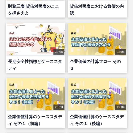
財務三表 貸借対照表のここ
貸借対照表における負債の内
を押さえよ
訳
30:06
28:08
長期安全性指標とケーススタ
企業価値の計算フロー その
ディ
３
26:23
19:04
企業価値計算のケーススタデ
企業価値計算のケーススタデ
ィ その１（前編）
ィ その１（後編）