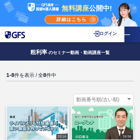
無料講座
公開中!
詳細はこちら
ログイン
粗利率
のセミナー動画・動画講座一覧
1-8
8
件を表示 / 全
件中
23:16
29:56