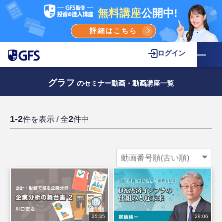
無料講座
公開中!
詳細はこちら
ログイン
グラフ
のセミナー動画・動画講座一覧
1-2
2
件を表示 / 全
件中
25:35
29:06