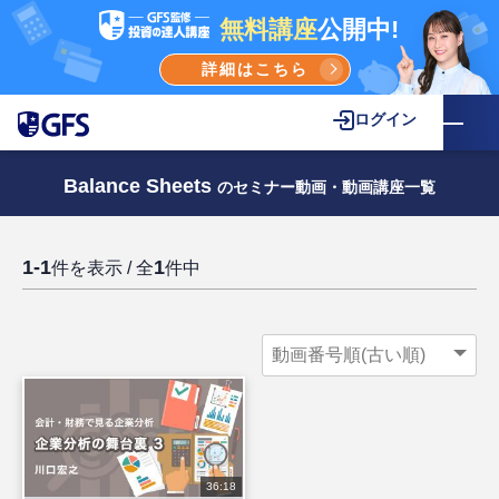
無料講座
公開中!
詳細はこちら
ログイン
Balance Sheets
のセミナー動画・動画講座一覧
1-1
1
件を表示 / 全
件中
36:18