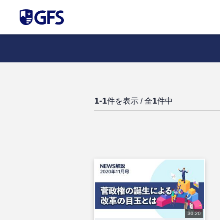
1-1
1
件を表示 / 全
件中
30:20