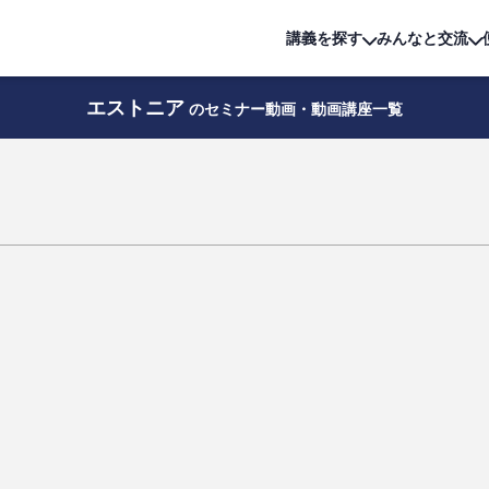
詳細は
無料講座
公開中!
講義を探す
みんなと交流
エストニア
のセミナー動画・動画講座一覧