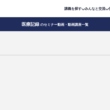
詳細は
無料講座
公開中!
講義を探す
みんなと交流
医療記録
のセミナー動画・動画講座一覧