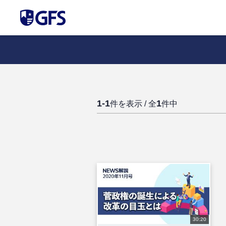
1-1
1
件を表示 / 全
件中
30:20