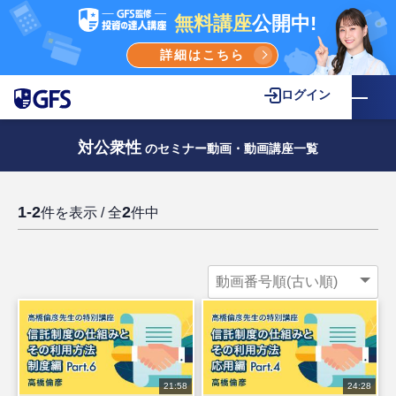
無料講座
公開中!
詳細はこちら
ログイン
対公衆性
のセミナー動画・動画講座一覧
1-2
2
件を表示 / 全
件中
21:58
24:28