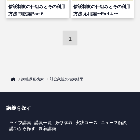
信託制度の仕組みとその利用
信託制度の仕組みとその利用
方法 制度編Part６
方法 応用編〜Part４〜
1
講義動画検索
対公衆性の検索結果
講義を探す
ライブ講義
講義一覧
必修講義
実践コース
ニュース解説
講師から探す
新着講義