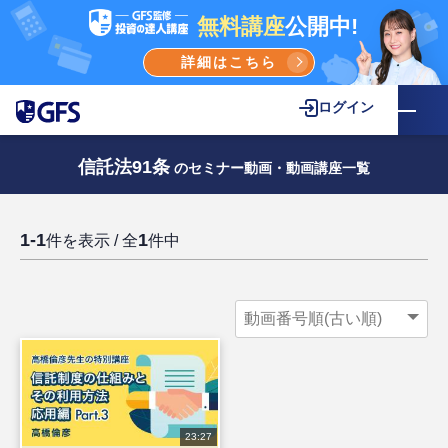
無料講座
公開中!
詳細はこちら
ログイン
信託法91条
のセミナー動画・動画講座一覧
1-1
1
件を表示 / 全
件中
23:27