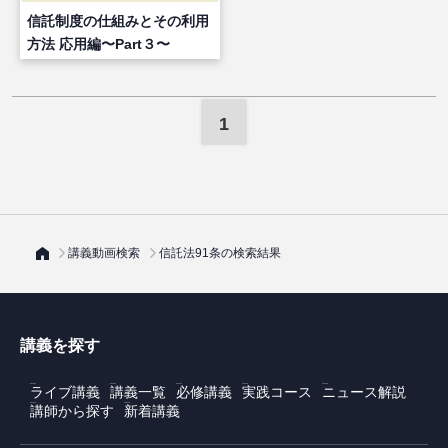
信託制度の仕組みとその利用
方法 応用編〜Part３〜
1
講義動画検索
信託法91条の検索結果
講義を探す
ライブ講義
講義一覧
必修講義
実践コース
ニュース解説
講師から探す
新着講義