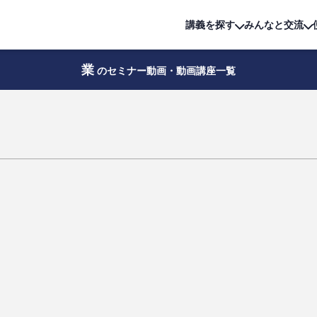
詳細は
無料講座
公開中!
講義を探す
みんなと交流
業
のセミナー動画・動画講座一覧