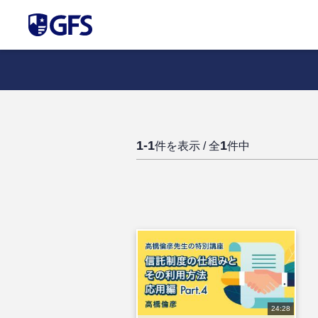
1-1
1
件を表示 / 全
件中
24:28