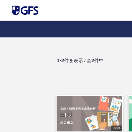
1-2
2
件を表示 / 全
件中
25:04