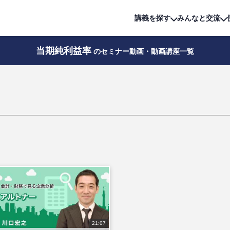
詳細は
無料講座
公開中!
講義を探す
みんなと交流
当期純利益率
のセミナー動画・動画講座一覧
21:07