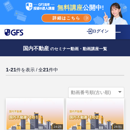
無料講座
公開中!
詳細はこちら
ログイン
国内不動産
のセミナー動画・動画講座一覧
1-21
21
件を表示 / 全
件中
24:25
26:51