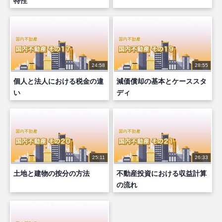
特性
24:58
28:55
個人と法人における税金の違
減価償却の基本とケーススタ
い
ディ
25:11
26:33
土地と建物の按分の方法
不動産投資における収益計算
の流れ