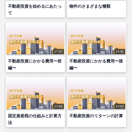
不動産投資を始めるにあたっ
物件のさまざまな種類
て
27:37
24:30
不動産投資にかかる費用〜前
不動産投資にかかる費用〜後
編〜
編〜
23:49
24:43
固定資産税の仕組みと計算方
不動産投資のリターンの計算
法