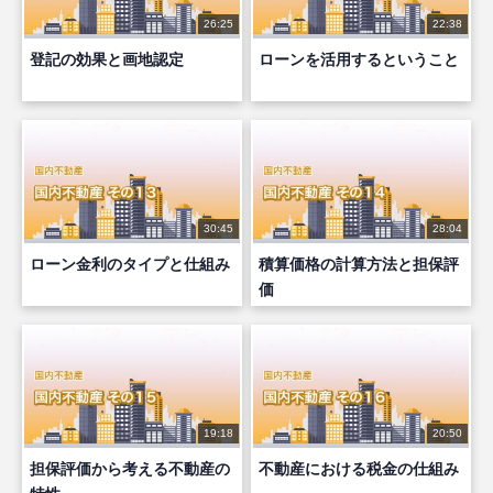
26:25
22:38
登記の効果と画地認定
ローンを活用するということ
30:45
28:04
ローン金利のタイプと仕組み
積算価格の計算方法と担保評
価
19:18
20:50
担保評価から考える不動産の
不動産における税金の仕組み