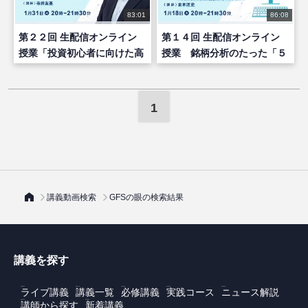
83:01
86:08
第２２回 生配信オンライン
第１４回 生配信オンライン
授業「投資初心者に向けた高
授業 銘柄分析のたった「５
配当株投資の考え方」
つ」のポイント
1
講義動画検索
GFSの眼の検索結果
講義を探す
ライブ講義
講義一覧
必修講義
実践コース
ニュース解説
講師から探す
新着講義