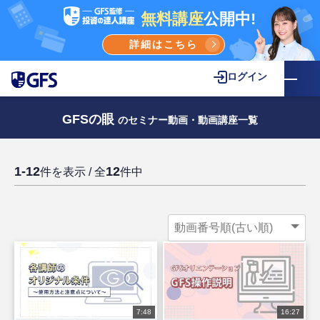
無料講座
公開中!
詳細はこちら
ログイン
GFSの眼
のセミナー動画・動画講座一覧
1-12
12
件を表示 / 全
件中
7:48
16:27