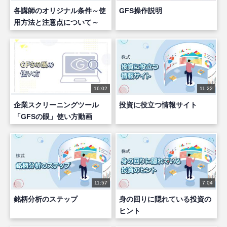
各講師のオリジナル条件～使
GFS操作説明
用方法と注意点について～
16:02
11:22
企業スクリーニングツール
投資に役立つ情報サイト
「GFSの眼」使い方動画
11:57
7:04
銘柄分析のステップ
身の回りに隠れている投資の
ヒント