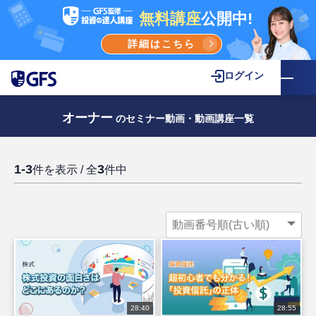
無料講座
公開中!
詳細はこちら
ログイン
オーナー
のセミナー動画・動画講座一覧
1-3
3
件を表示 / 全
件中
28:40
28:55