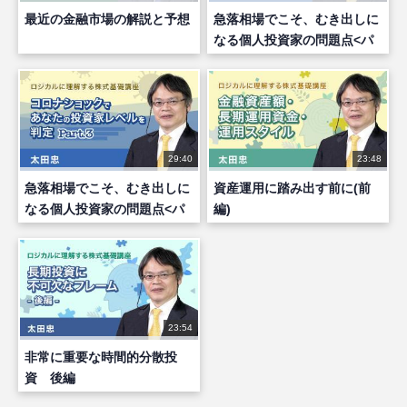
最近の金融市場の解説と予想
急落相場でこそ、むき出しに
なる個人投資家の問題点<パ
ート２>
29:40
23:48
急落相場でこそ、むき出しに
資産運用に踏み出す前に(前
なる個人投資家の問題点<パ
編)
ート３>
23:54
非常に重要な時間的分散投
資 後編