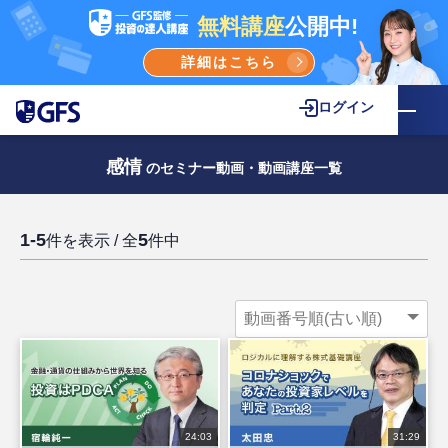
無料講座
公開中!
詳細はこちら
ログイン
感情
のセミナー動画・動画講座一覧
1-5
5
件を表示 / 全
件中
24:03
31:29