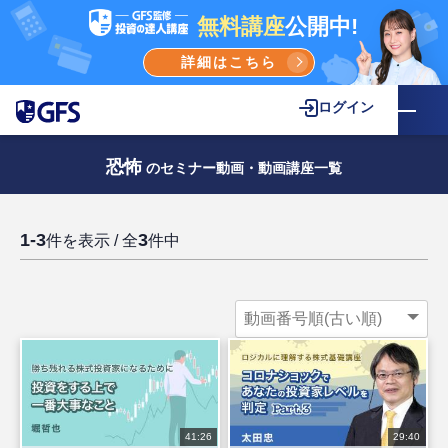
無料講座
公開中!
詳細はこちら
ログイン
恐怖
のセミナー動画・動画講座一覧
1-3
3
件を表示 / 全
件中
41:26
29:40