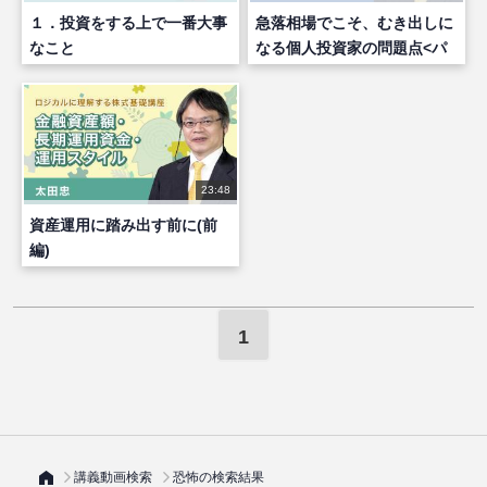
１．投資をする上で一番大事
急落相場でこそ、むき出しに
なこと
なる個人投資家の問題点<パ
ート３>
23:48
資産運用に踏み出す前に(前
編)
1
講義動画検索
恐怖の検索結果