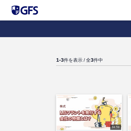
1-3
3
件を表示 / 全
件中
34:59