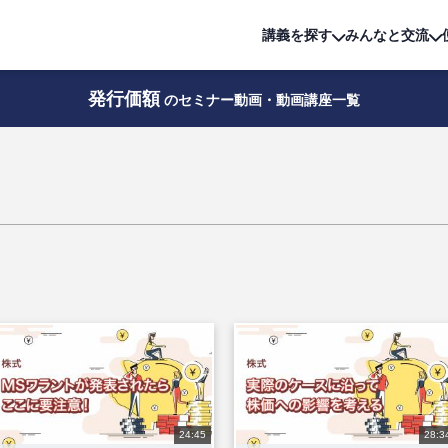
詳細は
無料講座
公開中!
講義を探す
みんなと交流
発行価額
のセミナー動画・動画講座一覧
24:45
28:3