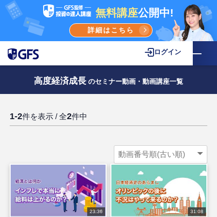
無料講座
公開中!
詳細はこちら
ログイン
高度経済成長
のセミナー動画・動画講座一覧
1-2
2
件を表示 / 全
件中
23:36
31:08