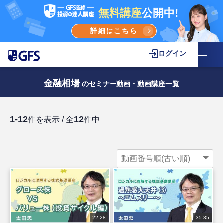
無料講座
公開中!
詳細はこちら
ログイン
金融相場
のセミナー動画・動画講座一覧
1-12
12
件を表示 / 全
件中
22:28
35:35