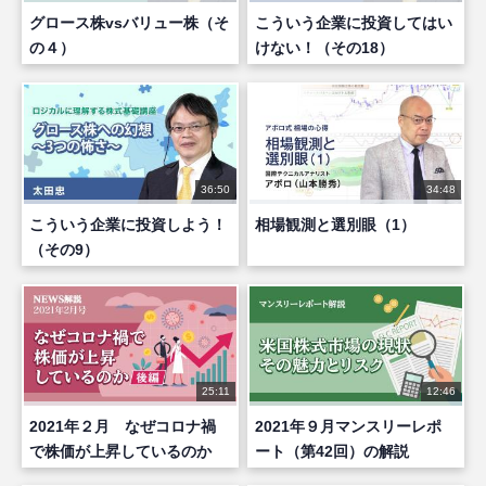
グロース株vsバリュー株（そ
こういう企業に投資してはい
の４）
けない！（その18）
36:50
34:48
こういう企業に投資しよう！
相場観測と選別眼（1）
（その9）
25:11
12:46
2021年２月 なぜコロナ禍
2021年９月マンスリーレポ
で株価が上昇しているのか
ート（第42回）の解説
（後編）