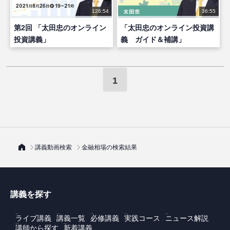
126:54
36:55
第2回 「太田忠のオンライン
「太田忠のオンライン投資講
投資講義」
義 ガイド＆補講」
1
講義動画検索
金融相場の検索結果
講義を探す
ライブ講義
講義一覧
必修講義
実践コース
ニュース解説
講師から探す
新着講義