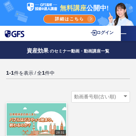
無料講座
公開中!
詳細はこちら
ログイン
資産効果
のセミナー動画・動画講座一覧
1-1
1
件を表示 / 全
件中
28:31